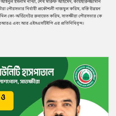
 আইনুল ইসলাম নান্টা, শেখ মারুফ আহমেদ, কায়ছারুজ্জামান
ষীরা পৌরসভার নির্বাহী প্রকৌশলী নাজমুল করিম, বস্তি উন্নয়ন
াশ, মিল কো-অর্ডিনেটর রুবায়েত করিম, সাতক্ষীরা পৌরসভার কে
রআরএ এবং আর এইসএসটিইপি এর প্রতিনিধিবৃন্দ।