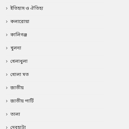
ইতিহাস ও ঐতিহ্য
কলারোয়া
কালিগঞ্জ
খুলনা
খেলাধুলা
খোলা মত
জাতীয়
জাতীয় পার্টি
তালা
দেবহাটা