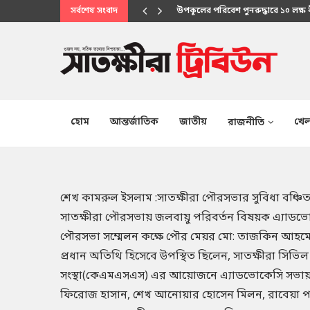
সর্বশেষ সংবাদ
মানবিক সেবায় উপকূলবাসীর আস্থার প্
হোম
আন্তর্জাতিক
জাতীয়
খেল
রাজনীতি
শেখ কামরুল ইসলাম :সাতক্ষীরা পৌরসভার সুবিধা বঞ্চিত জন
সাতক্ষীরা পৌরসভায় জলবায়ু পরিবর্তন বিষয়ক এ্যাডভো
পৌরসভা সম্মেলন কক্ষে পৌর মেয়র মো: তাজকিন আহমেদ
প্রধান অতিথি হিসেবে উপস্থিত ছিলেন, সাতক্ষীরা সিভিল স
সংস্থা(কেএমএসএস) এর আয়োজনে এ্যাডভোকেসি সভায় 
ফিরোজ হাসান, শেখ আনোয়ার হোসেন মিলন, রাবেয়া পা