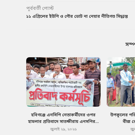
পূর্ববর্তী পোস্ট
১১ এপ্রিলের ইউপি ও পৌর ভোট না নেয়ার নীতিগত সিদ্ধান্ত
সম্
হবিগঞ্জে এনসিপি নেতাকর্মীদের ওপর
উপকূলের পরিব
হামলার প্রতিবাদে সাতক্ষীরায় এনসপির...
বীজ র
জুলাই ২৯, ২০২৬
জু