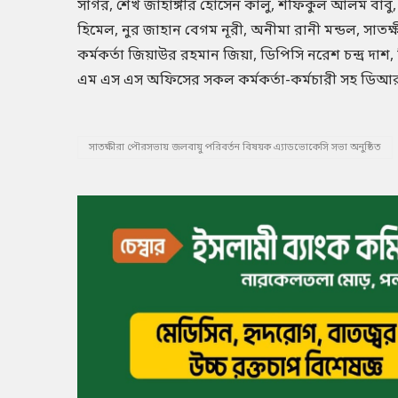
সাগর, শেখ জাহাঙ্গীর হোসেন কালু, শফিকুল আলম বাবু,
হিমেল, নুর জাহান বেগম নূরী, অনীমা রানী মন্ডল, সাতক্
কর্মকর্তা জিয়াউর রহমান জিয়া, ডিপিসি নরেশ চন্দ্র দ
এম এস এস অফিসের সকল কর্মকর্তা-কর্মচারী সহ ডিআ
সাতক্ষীরা পৌরসভায় জলবায়ু পরিবর্তন বিষয়ক এ্যাডভোকেসি সভা অনুষ্ঠিত