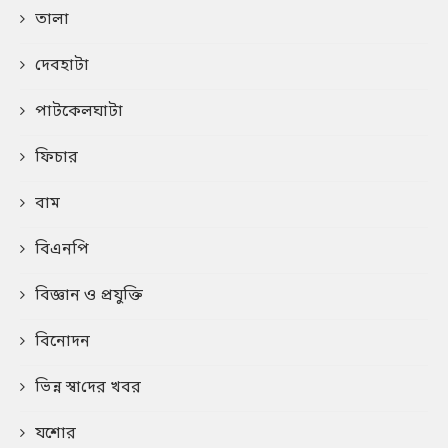
তালা
দেবহাটা
পাটকেলঘাটা
ফিচার
বাম
বিএনপি
বিজ্ঞান ও প্রযুক্তি
বিনোদন
ভিন্ন স্বা‌দের খবর
যশোর