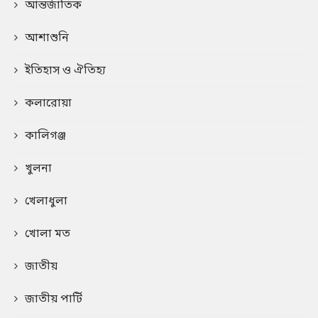
আন্তর্জাতিক
আশাশুনি
ইতিহাস ও ঐতিহ্য
কলারোয়া
কালিগঞ্জ
খুলনা
খেলাধুলা
খোলা মত
জাতীয়
জাতীয় পার্টি