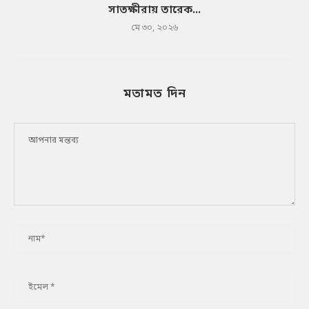
সাতক্ষীরায় তারেক...
মে ৩০, ২০২৬
মতামত দিন