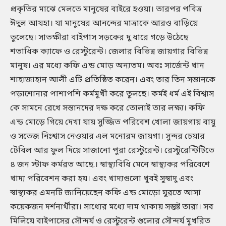
প্রকৃতির মাঝে মেলতে মানুষের বাইরে হওয়া। তারপর পবিত্র
ঈদুল আযহা। যা মানুষের আনন্দের মাত্রাকে আরও বাড়িয়ে
তুলেছে। সাতক্ষীরা বাইপাস সড়কের দু ধারে গড়ে উঠেছে
শতাধিক ক্যাফে ও রেস্টুরেন্ট। জেলার বিভিন্ন জায়গার বিভিন্ন
মানুষ। এর মধ্যে কফি এন্ড মোড় অন্যতম। অবঃ সার্জেন্ট খান
শাহাজাহান আলী এটি প্রতিষ্ঠিত করেন। এবং তার তিন সন্তানকে
পড়াশোনার পাশাপশি কর্মমুখী করে তুলছে। কর্মই ধর্ম এই বিশ্বাস
কে সামনে রেখে সন্তানদের দক্ষ করে তোলাই তার লক্ষ্য। কফি
এন্ড মোড়ে গিয়ে দেখা যায় সুজ্জিত পরিবেশ খোলা জায়গায় বায়ু
ও সতেজ নিঃশ্বাস নেওয়ার এল মনোরম জায়গা। সুন্দর চেয়ার
টেবিল আর ফুল দিয়ে সাজানো পুরা রেস্টুরেন্ট। রেস্টুরেন্টিটিতে
৪ জন স্টাফ কর্মরত আছে.। স্বাস্থ্যবিধি মেনে স্বাস্থ্যকর পরিবেশে
খাদ্য পরিবেশন করা হয়। এবং খাদ্যগুলো খুবই সুস্বাদু এবং
স্বাস্থ্যকর এমনটি জানিয়েছেন কফি এন্ড মোড়ো ঘুরতে আসা
কয়েকজন দর্শনার্থীরা। সাধ্যের মধ্যে দাম থাকায় সন্তুষ্ট তারা। সব
মিলিয়ে বাইপাসের সৌন্দর্য ও রেস্টুরেন্ট গুলোর সৌন্দর্য মুখরিত