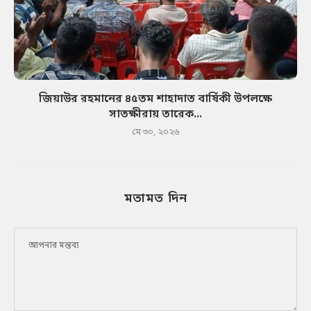
জিয়াউর রহমানের ৪৫তম শাহাদাত বার্ষিকী উপলক্ষে
সাতক্ষীরায় তারেক...
মে ৩০, ২০২৬
মতামত দিন