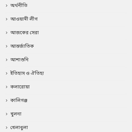
অর্থনীতি
আওয়ামী লীগ
আজকের সেরা
আন্তর্জাতিক
আশাশুনি
ইতিহাস ও ঐতিহ্য
কলারোয়া
কালিগঞ্জ
খুলনা
খেলাধুলা