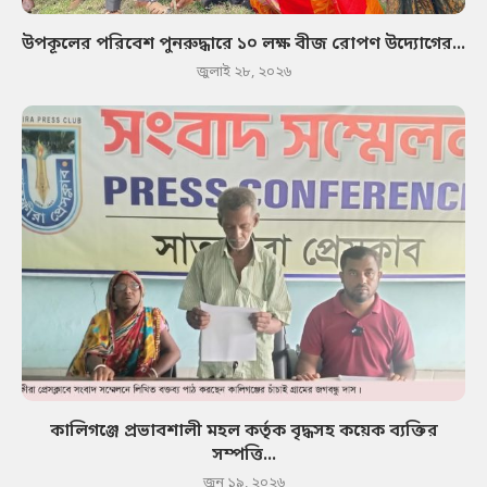
উপকূলের পরিবেশ পুনরুদ্ধারে ১০ লক্ষ বীজ রোপণ উদ্যোগের...
জুলাই ২৮, ২০২৬
কালিগঞ্জে প্রভাবশালী মহল কর্তৃক বৃদ্ধসহ কয়েক ব্যক্তির
সম্পত্তি...
জুন ১৯, ২০২৬