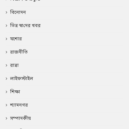
বিনোদন
ভিন্ন স্বা‌দের খবর
যশোর
রাজনীতি
রান্না
লাইফস্টাইল
শিক্ষা
শ্যামনগর
সম্পাদকীয়