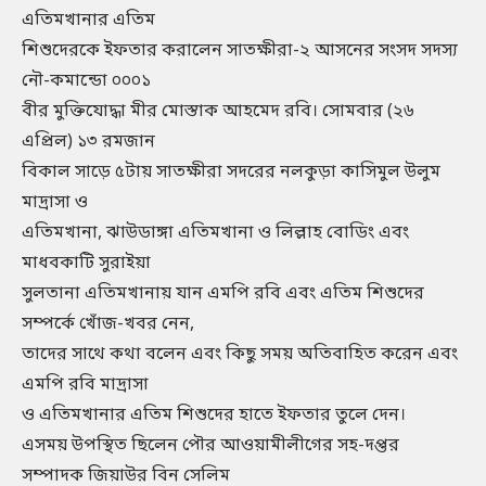
এতিমখানার এতিম
শিশুদেরকে ইফতার করালেন সাতক্ষীরা-২ আসনের সংসদ সদস্য
নৌ-কমান্ডো ০০০১
বীর মুক্তিযোদ্ধা মীর মোস্তাক আহমেদ রবি। সোমবার (২৬
এপ্রিল) ১৩ রমজান
বিকাল সাড়ে ৫টায় সাতক্ষীরা সদরের নলকুড়া কাসিমুল উলুম
মাদ্রাসা ও
এতিমখানা, ঝাউডাঙ্গা এতিমখানা ও লিল্লাহ বোডিং এবং
মাধবকাটি সুরাইয়া
সুলতানা এতিমখানায় যান এমপি রবি এবং এতিম শিশুদের
সম্পর্কে খোঁজ-খবর নেন,
তাদের সাথে কথা বলেন এবং কিছু সময় অতিবাহিত করেন এবং
এমপি রবি মাদ্রাসা
ও এতিমখানার এতিম শিশুদের হাতে ইফতার তুলে দেন।
এসময় উপস্থিত ছিলেন পৌর আওয়ামীলীগের সহ-দপ্তর
সম্পাদক জিয়াউর বিন সেলিম