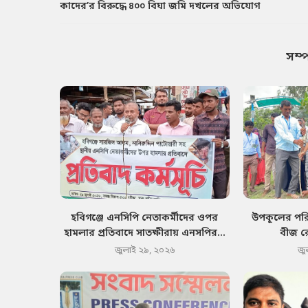
কাদের’র বিরুদ্ধে ৪০০ বিঘা জমি দখলের অভিযোগ
সম্
হবিগঞ্জে এনসিপি নেতাকর্মীদের ওপর
উপকূলের পরিব
হামলার প্রতিবাদে সাতক্ষীরায় এনসপির...
বীজ র
জুলাই ২৯, ২০২৬
জু