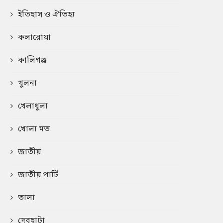
ইতিহাস ও ঐতিহ্য
কলারোয়া
কালিগঞ্জ
খুলনা
খেলাধুলা
খোলা মত
জাতীয়
জাতীয় পার্টি
তালা
দেবহাটা