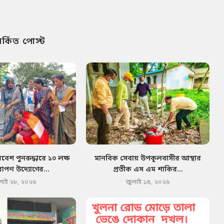
পর্কিত পোস্ট
েশ পুনরুদ্ধারে ১০ লক্ষ
মানবিক সেবায় উপকূলবাসীর আস্থার
োপণ উদ্যোগের...
প্রতীক এস এম শাকির...
লাই ২৮, ২০২৬
জুলাই ১৪, ২০২৬