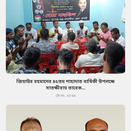
জিয়াউর রহমানের ৪৫তম শাহাদাত বার্ষিকী উপলক্ষে
সাতক্ষীরায় তারেক...
মে ৩০, ২০২৬