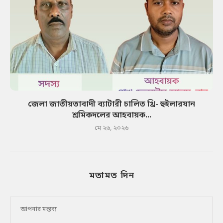
জেলা জাতীয়তাবাদী ব্যাটারী চালিত থ্রি- হুইলারযান
শ্রমিকদলের আহবায়ক...
মে ২৬, ২০২৬
মতামত দিন