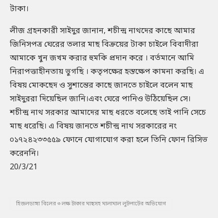
টাকা।
লীজ গ্রহনকারী সাইদুর জানান, শচীন্দ্র নাথদের কাছে আমার
জিনিসপত্র ঘেরের তলার মাছ বিক্রয়ের টাকা চাইলে বিবাদীরা
আমাকে খুন জখম করার হুমকি প্রদান করে । বর্তমানে আমি
নিরাপত্তাহীনতায় ভুগছি । কতৃপক্ষের হস্তক্ষেপ কামনা করছি। এ
বিষয় মোকছেদ ও সুশান্তের কাছে জানতে চাইলে বলেন মাছ
সাইদুররা দিয়েছিল জানি।এবং ঘেরে পানিও উঠিয়েছিল সে।
শচীন্দ্র নাথ সরকার আমাদের মাছ ধরতে বলেছে তাই পানি সেচে
মাছ ধরেছি। এ বিষয় জানতে শচীন্দ্র নাথ সরকারের নং
০১৭২৪২৩৩৫৫৯ ফোনে যোগাযোগ করা হলে তিনি ফোন রিসিভ
করেননি।
20/3/21
হিজলডাঙ্গা বিলের ৩ লক্ষ টাকার মাছসহ মালামাল লুটপাটের অভিযোগ