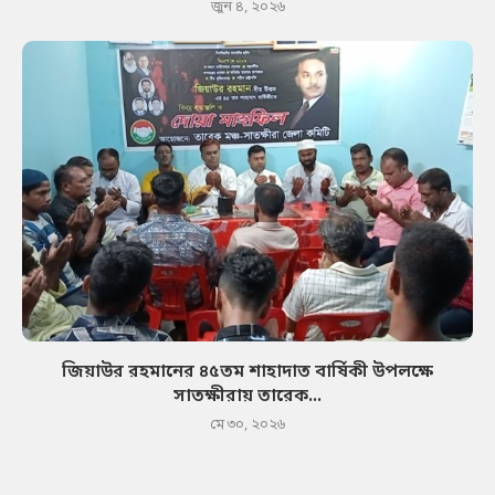
জুন ৪, ২০২৬
জিয়াউর রহমানের ৪৫তম শাহাদাত বার্ষিকী উপলক্ষে
সাতক্ষীরায় তারেক...
মে ৩০, ২০২৬