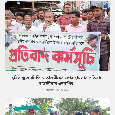
হবিগঞ্জে এনসিপি নেতাকর্মীদের ওপর হামলার প্রতিবাদে
সাতক্ষীরায় এনসপির...
জুলাই ২৯, ২০২৬