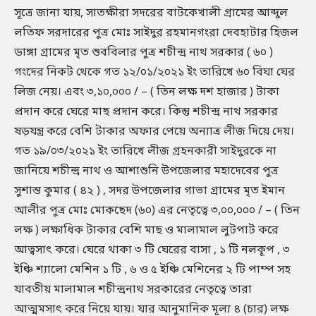
সূত্রে জানা যায়, সাতক্ষীরা সদরের বাটকেখালী গ্রামের আব্দুল
লতিফ সরদারের পুত্র মােঃ সাইদুর রহমানগংরা দেবহাটার হিজল
ডাঙ্গা গ্রামের মৃত শুববিলার পুত্র শচীন্দ্র নাথ সরকার ( ৬০ )
গংদের নিকট থেকে গত ১২/০১/২০২১ ইং তারিখে ৬০ বিঘা ঘের
লিজ নেয়। এবং ৩,১০,০০০ / – ( তিন লক্ষ দশ হাজার ) টাকা
প্রদান করে ঘেরে মাছ প্রদান করে। কিন্তু শচীন্দ্র নাথ সরকার
ষড়যন্ত্র করে বেশি টাকার অফার পেয়ে অন্যাত্র লীজ দিয়ে দেয়।
গত ১৯/০৩/২০২১ ইং তারিখে লীজ গ্রহনকারী সাইদুরকে না
জানিয়ে শচীন্দ্র নাথ ও আশাশুনি উপজেলার মহাদেবের পুত্র
সুশান্ত কুমার ( ৪২ ) , সদর উপজেলার গাভা গ্রামের মৃত ইমান
আলীর পুত্র মােঃ মােকছেদ (৬০) এর নেতৃত্বে ৩,০০,০০০ / – ( তিন
লক্ষ ) লক্ষাধিক টাকার বেশি মাছ ও মালামাল লুটপাট করে
আত্বসাৎ করে। ঘেরে থাকা ৩ টি ঘেরের বাসা , ১ টি নলকূপ , ৩
ইঞ্চি শ্যালাে মেশিন ১ টি , ৬ ও ৫ ইঞ্চি মেশিনের ২ টি পাম্প সহ
যাবতীয় মালামাল শচীন্দ্রনাথ সরকারের নেতৃত্বে তারা
আত্মমসাৎ করে নিয়ে যায়। যার আনুমানিক মূল্য ৪ (চার) লক্ষ