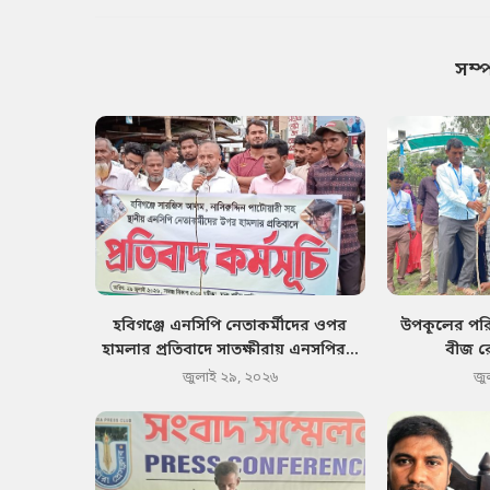
সম্
হবিগঞ্জে এনসিপি নেতাকর্মীদের ওপর
উপকূলের পরিব
হামলার প্রতিবাদে সাতক্ষীরায় এনসপির...
বীজ র
জুলাই ২৯, ২০২৬
জু