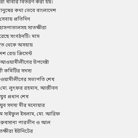
া খাবার বিতরণ করা হয়।
ানুষের কথা ভেবে বাংলাদেশ
সেবায় প্রতিদিন
হাসপাতালসহ সাতক্ষীরা
করেছে সংগঠনটি। মাস
স্থিত থেকে অসহায়
েশ রেড ক্রিসেন্ট
া আওয়ামীলীগের উপদেষ্টা
রী কমিটির সদস্য
 আওয়ামীলীগের সভাপতি শেখ
 মো. লুৎফর রহমান, আজীবন
যুব প্রধান শেখ
যুব সদস্য মীর মনোয়ার
এম সাইফুল ইসলাম, মো. আরিফ
ম, রুখসানা পারভীন ও আল
াতক্ষীরা ইউনিটের