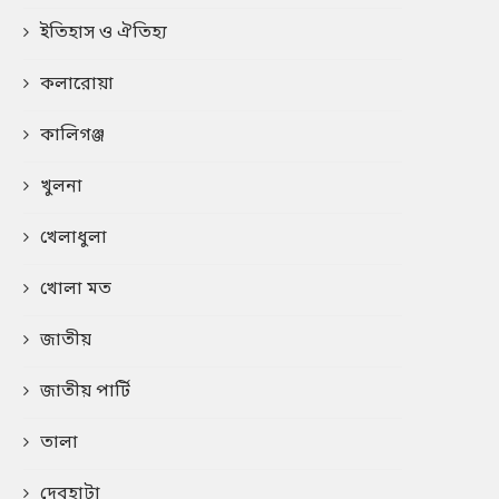
ইতিহাস ও ঐতিহ্য
কলারোয়া
কালিগঞ্জ
খুলনা
খেলাধুলা
খোলা মত
জাতীয়
জাতীয় পার্টি
তালা
দেবহাটা