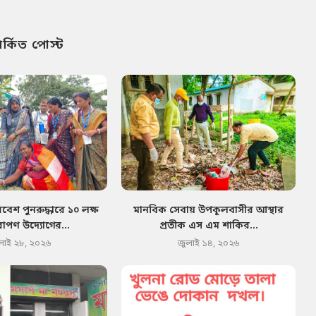
পর্কিত পোস্ট
েশ পুনরুদ্ধারে ১০ লক্ষ
মানবিক সেবায় উপকূলবাসীর আস্থার
োপণ উদ্যোগের...
প্রতীক এস এম শাকির...
লাই ২৮, ২০২৬
জুলাই ১৪, ২০২৬