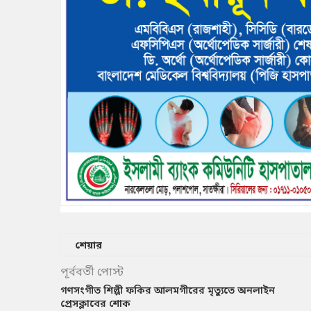
শেয়ার
পূর্ববর্তী পোস্ট
গণসংগীত শিল্পী ফকির আলমগীরের মৃত্যুতে অনলাইন
প্রেসক্লাবের শোক